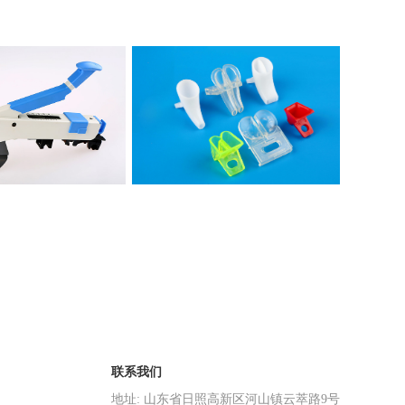
2P四罗拉紧密纺V型牵伸气
导纱喇叭
动加压摇架
联系我们
地址: 山东省日照高新区河山镇云萃路9号