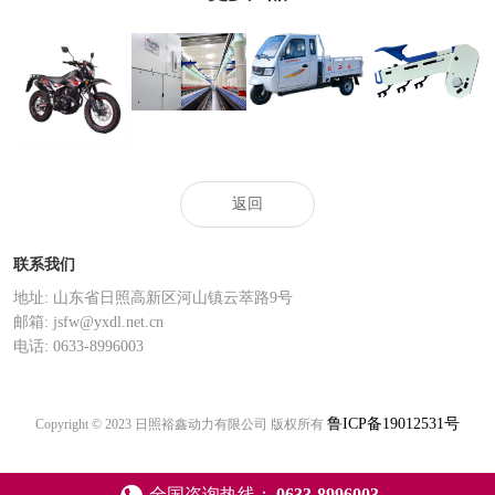
YJ2-145A弹簧加
XF2200DZH-A
YF紧密纺
压摇架
XF250GY-B
返回
联系我们
地址: 山东省日照高新区河山镇云萃路9号
邮箱: jsfw@yxdl.net.cn
电话: 0633-8996003
鲁ICP备19012531号
Copyright © 2023 日照裕鑫动力有限公司 版权所有
全国咨询热线：
0633-8996003