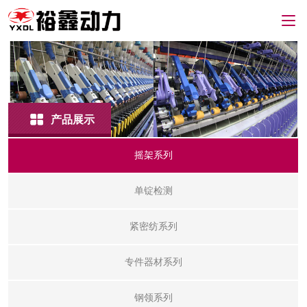
产品展示
摇架系列
单锭检测
紧密纺系列
专件器材系列
钢领系列