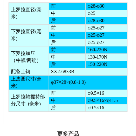
前
φ28-φ30
上罗拉直径(毫
中
φ25
米)
后
φ28-φ30
前
φ25-φ27
下罗拉直径(毫
中
φ25-φ27
米)
后
φ25-φ27
前
160-220N
下罗拉加压
中
130-170N
（牛顿/两锭）
后
150-220N
配备上销
SX2-6833B
上皮圈尺寸(毫
φ37×28×(0.8-1.0)
米)
前
φ9.5×16
上罗拉轴握持部
中
φ9.5×16×φ11.5
分尺寸 (毫米)
后
φ9.5×16
更多产品